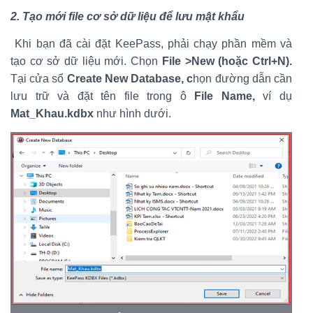
2. Tạo mới file cơ sở dữ liệu để lưu mật khẩu
Khi bạn đã cài đặt KeePass, phải chạy phần mềm và
tạo cơ sở dữ liệu mới. Chọn
File >New (hoặc Ctrl+N).
Tại cửa sổ
Create New Database, c
họn đường dẫn cần
lưu trữ và đặt tên file trong ô
File Name,
ví dụ
Mat_Khau.kdbx
như hình dưới.