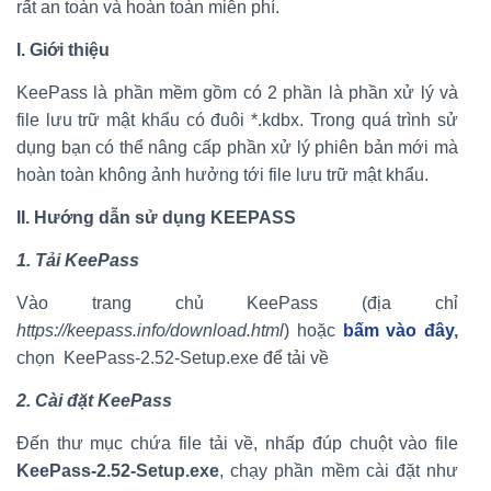
rất an toàn và hoàn toàn miễn phí.
I. G
iới thiệu
KeePass là phần mềm gồm có 2 phần là phần xử lý và
file lưu trữ mật khẩu có đuôi *.kdbx. Trong quá trình sử
dụng bạn có thể nâng cấp phần xử lý phiên bản mới mà
hoàn toàn không ảnh hưởng tới file lưu trữ mật khẩu.
II. H
ướng dẫn sử dụng KEEPASS
1. Tải KeePass
Vào trang chủ KeePass (địa chỉ
https://keepass.info/download.html
) hoặc
bấm vào đây
,
chọn KeePass-2.52-Setup.exe để tải về
2. Cài đặt KeePass
Đến thư mục chứa file tải về, nhấp đúp chuột vào file
KeePass-2.52-Setup.exe
, chạy phần mềm cài đặt như