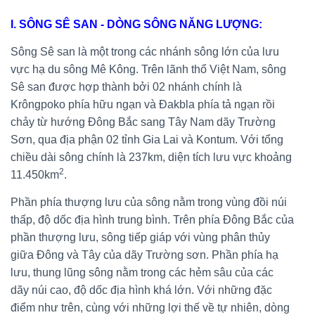
I. SÔNG SÊ SAN - DÒNG SÔNG NĂNG LƯỢNG:
Sông Sê san là một trong các nhánh sông lớn của lưu
vực hạ du sông Mê Kông. Trên lãnh thổ Việt Nam, sông
Sê san được hợp thành bởi 02 nhánh chính là
Krôngpoko phía hữu ngạn và Đakbla phía tả ngạn rồi
chảy từ hướng Đông Bắc sang Tây Nam dãy Trường
Sơn, qua địa phận 02 tỉnh Gia Lai và Kontum. Với tổng
chiều dài sông chính là 237km, diện tích lưu vực khoảng
2
11.450km
.
Phần phía thượng lưu của sông nằm trong vùng đồi núi
thấp, độ dốc địa hình trung bình. Trên phía Đông Bắc của
phần thượng lưu, sông tiếp giáp với vùng phân thủy
giữa Đông và Tây của dãy Trường sơn. Phần phía hạ
lưu, thung lũng sông nằm trong các hẻm sâu của các
dãy núi cao, độ dốc địa hình khá lớn. Với những đặc
điểm như trên, cùng với những lợi thế về tự nhiên, dòng