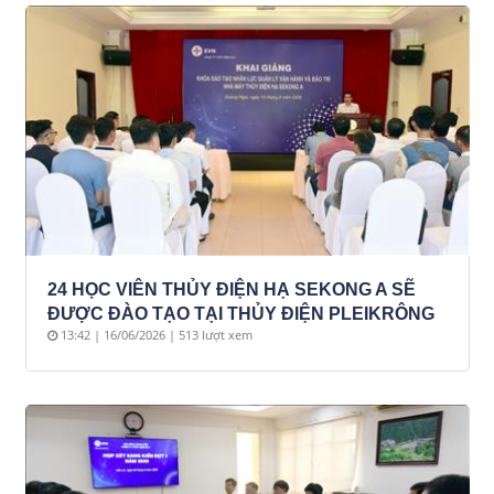
24 HỌC VIÊN THỦY ĐIỆN HẠ SEKONG A SẼ
ĐƯỢC ĐÀO TẠO TẠI THỦY ĐIỆN PLEIKRÔNG
13:42 | 16/06/2026 | 513 lượt xem