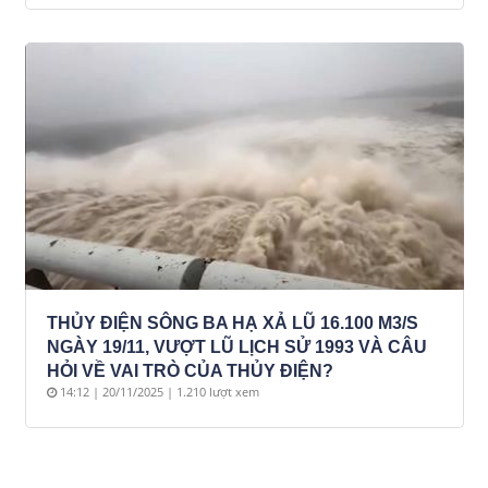
THỦY ĐIỆN SÔNG BA HẠ XẢ LŨ 16.100 M3/S
NGÀY 19/11, VƯỢT LŨ LỊCH SỬ 1993 VÀ CÂU
HỎI VỀ VAI TRÒ CỦA THỦY ĐIỆN?
14:12 | 20/11/2025 | 1.210 lượt xem