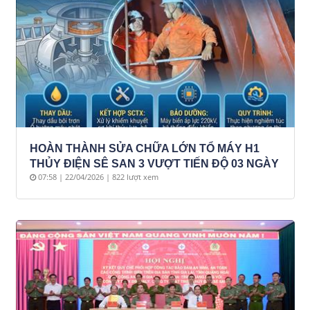
HOÀN THÀNH SỬA CHỮA LỚN TỔ MÁY H1
THỦY ĐIỆN SÊ SAN 3 VƯỢT TIẾN ĐỘ 03 NGÀY
07:58 | 22/04/2026 | 822 lượt xem