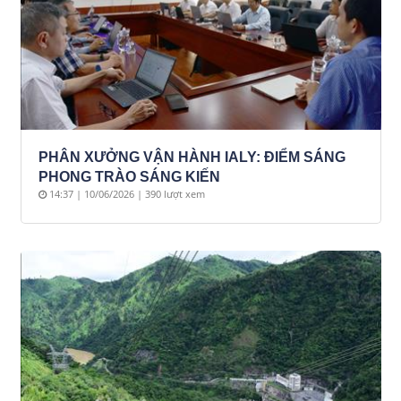
PHÂN XƯỞNG VẬN HÀNH IALY: ĐIỂM SÁNG
PHONG TRÀO SÁNG KIẾN
14:37 | 10/06/2026 | 390 lượt xem