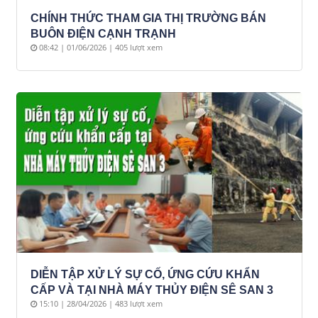
CHÍNH THỨC THAM GIA THỊ TRƯỜNG BÁN
BUÔN ĐIỆN CẠNH TRẠNH
08:42 | 01/06/2026 | 405 lượt xem
DIỄN TẬP XỬ LÝ SỰ CỐ, ỨNG CỨU KHẨN
CẤP VÀ TẠI NHÀ MÁY THỦY ĐIỆN SÊ SAN 3
15:10 | 28/04/2026 | 483 lượt xem