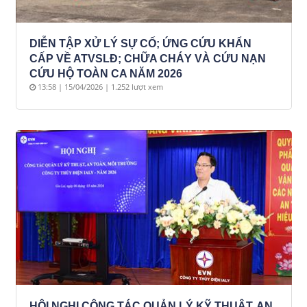
DIỄN TẬP XỬ LÝ SỰ CỐ; ỨNG CỨU KHẨN
CẤP VỀ ATVSLĐ; CHỮA CHÁY VÀ CỨU NẠN
CỨU HỘ TOÀN CA NĂM 2026
13:58 | 15/04/2026 | 1.252 lượt xem
HỘI NGHỊ CÔNG TÁC QUẢN LÝ KỸ THUẬT, AN