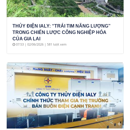
THỦY ĐIỆN IALY: “TRÁI TIM NĂNG LƯỢNG”
TRONG CHIẾN LƯỢC CÔNG NGHIỆP HÓA
CỦA GIA LAI
07:53 | 02/06/2026 | 581 lượt xem