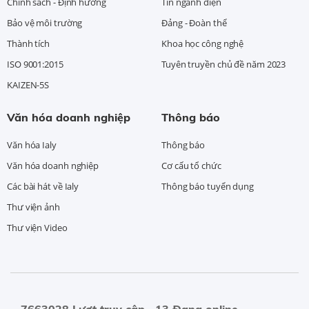
Chính sách - Định hướng
Tin ngành điện
Bảo vệ môi trường
Đảng - Đoàn thể
Thành tích
Khoa học công nghệ
ISO 9001:2015
Tuyên truyền chủ đề năm 2023
KAIZEN-5S
Văn hóa doanh nghiệp
Thông báo
Văn hóa Ialy
Thông báo
Văn hóa doanh nghiệp
Cơ cấu tổ chức
Các bài hát về Ialy
Thông báo tuyển dụng
Thư viện ảnh
Thư viện Video
7663028 Lượt truy cập
13 Đang online