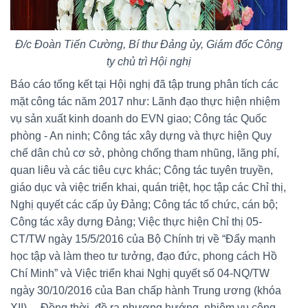
Đ/c Đoàn Tiến Cường, Bí thư Đảng ủy, Giám đốc Công
ty chủ trì Hội nghị
Báo cáo tổng kết tại Hội nghị đã tập trung phân tích các
mặt công tác năm 2017 như: Lãnh đạo thực hiện nhiệm
vụ sản xuất kinh doanh do EVN giao;
Công
tác Quốc
phòng - An ninh; Công tác xây dựng và thực hiện Quy
chế dân chủ cơ sở, phòng chống tham nhũng, lãng phí,
quan liêu và các tiêu cực khác; Công tác tuyên truyền,
giáo dục và việc triển khai, quán triệt, học tập các Chỉ thị,
Nghị quyết các cấp ủy Đảng; Công tác tổ chức, cán bộ;
Công tác xây dựng Đảng; Việc thực hiện Chỉ thị 05-
CT/TW ngày 15/5/2016 của Bộ Chính trị về “Đẩy mạnh
học tập và làm theo tư tưởng, đạo đức, phong cách Hồ
Chí Minh” và Việc triển khai Nghị quyết số 04-NQ/TW
ngày 30/10/2016 của Ban chấp hành Trung ương (khóa
XII)
,... Đồng thời, đề ra phương hướng, nhiệm vụ công