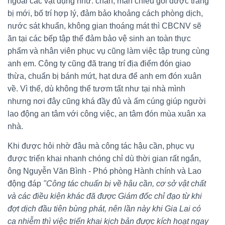
ngoài các vật dụng như: chăn, màn chiếu gối được trang
bị mới, bố trí hợp lý, đảm bảo khoảng cách phòng dịch,
nước sát khuẩn, không gian thoáng mát thì CBCNV sẽ
ăn tại các bếp tập thể đảm bảo vệ sinh an toàn thực
phẩm và nhân viên phục vụ cũng làm việc tập trung cùng
anh em. Công ty cũng đã trang trí địa điểm đón giao
thừa, chuẩn bị bánh mứt, hạt dưa để anh em đón xuân
về. Vì thế, dù không thể tươm tất như tại nhà mình
nhưng nơi đây cũng khá đầy đủ và ấm cúng giúp người
lao động an tâm với công việc, an tâm đón mùa xuân xa
nhà.
Khi được hỏi nhờ đâu mà công tác hậu cần, phục vụ
được triển khai nhanh chóng chỉ dù thời gian rất ngắn,
ông Nguyễn Văn Bình - Phó phòng Hành chính và Lao
động đáp
"Công tác chuẩn bị về hậu cần, cơ sở vật chất
và các điều kiện khác đã được Giám đốc chỉ đạo từ khi
đợt dịch đầu tiên bùng phát, nên lần này khi Gia Lai có
ca nhiễm thì việc triển khai kịch bản được kích hoạt ngay