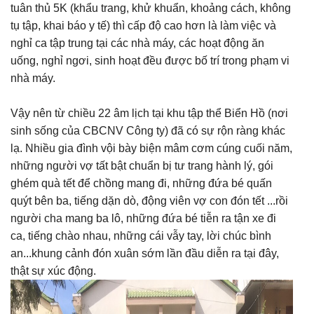
tuân thủ 5K (khẩu trang, khử khuẩn, khoảng cách, không
tụ tập, khai báo y tế) thì cấp độ cao hơn là làm việc và
nghỉ ca tập trung tại các nhà máy, các hoạt động ăn
uống, nghỉ ngơi, sinh hoạt đều được bố trí trong phạm vi
nhà máy.
Vậy nên từ chiều 22 âm lịch tại khu tập thể Biển Hồ (nơi
sinh sống của CBCNV Công ty) đã có sự rộn ràng khác
lạ. Nhiều gia đình vội bày biện mâm cơm cúng cuối năm,
những người vợ tất bật chuẩn bị tư trang hành lý, gói
ghém quà tết để chồng mang đi, những đứa bé quấn
quýt bên ba, tiếng dặn dò, động viên vợ con đón tết ...rồi
người cha mang ba lô, những đứa bé tiễn ra tận xe đi
ca, tiếng chào nhau, những cái vẫy tay, lời chúc bình
an...khung cảnh đón xuân sớm lần đầu diễn ra tại đây,
thật sự xúc động.