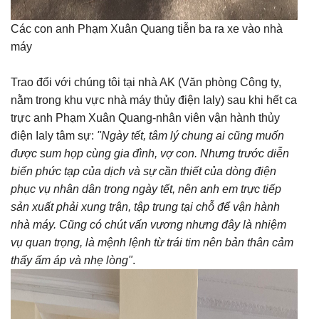
Các con anh Phạm Xuân Quang tiễn ba ra xe vào nhà
máy
Trao đổi với chúng tôi tại nhà AK (Văn phòng Công ty,
nằm trong khu vực nhà máy thủy điện Ialy) sau khi hết ca
trực anh Phạm Xuân Quang-nhân viên vận hành thủy
điện Ialy tâm sự:
"Ngày tết, tâm lý chung ai cũng muốn
được sum họp cùng gia đình, vợ con. Nhưng trước diễn
biến phức tạp của dịch và sự cần thiết của dòng điện
phục vụ nhân dân trong ngày tết, nên anh em trực tiếp
sản xuất phải xung trận, tập trung tại chỗ để vận hành
nhà máy. Cũng có chút vấn vương nhưng đây là nhiệm
vụ quan trọng, là mệnh lệnh từ trái tim nên bản thân cảm
thấy ấm áp và nhẹ lòng"
.