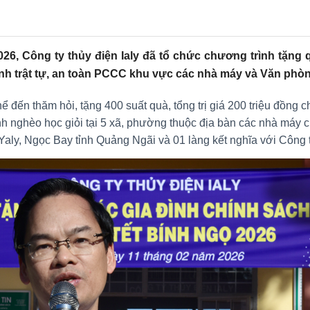
6, Công ty thủy điện Ialy đã tổ chức chương trình tặng q
inh trật tự, an toàn PCCC khu vực các nhà máy và Văn phò
đến thăm hỏi, tặng 400 suất quà, tổng trị giá 200 triệu đồng ch
h nghèo học giỏi tại 5 xã, phường thuộc địa bàn các nhà máy 
ly, Ngọc Bay tỉnh Quảng Ngãi và 01 làng kết nghĩa với Công ty 