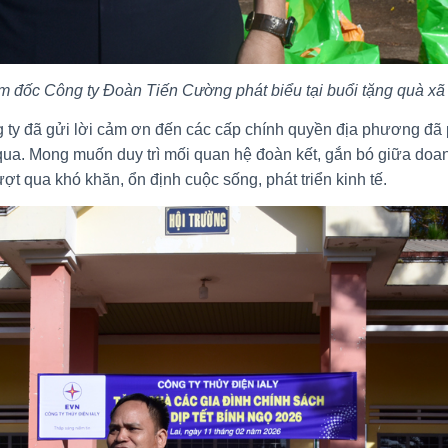
m đốc Công ty Đoàn Tiến Cường phát biểu tại buổi tặng quà xã I
g ty đã gửi lời cảm ơn đến các cấp chính quyền địa phương đã 
n qua. Mong muốn duy trì mối quan hệ đoàn kết, gắn bó giữa doan
ượt qua khó khăn, ổn định cuộc sống, phát triển kinh tế.