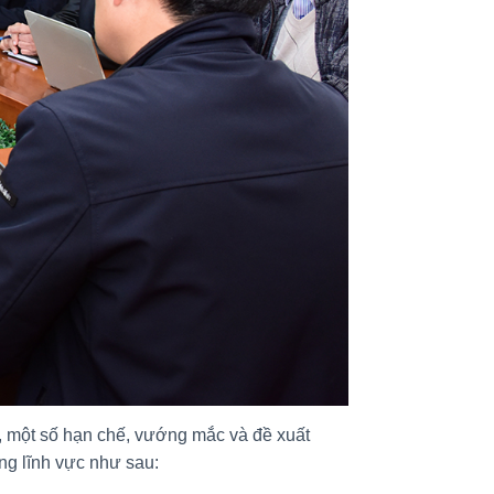
ực, một số hạn chế, vướng mắc và đề xuất
ng lĩnh vực như sau: