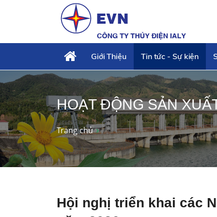
Giới Thiệu
Tin tức - Sự kiện
S
HOẠT ĐỘNG SẢN XUẤ
Trang chủ
Hội nghị triển khai các