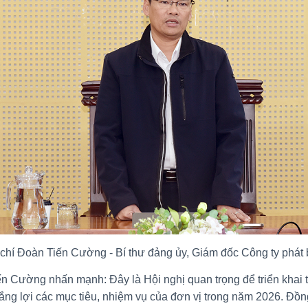
chí Đoàn Tiến Cường - Bí thư đảng ủy, Giám đốc Công ty phát 
n Cường nhấn mạnh: Đây là Hội nghị quan trọng để triển khai t
g lợi các mục tiêu, nhiệm vụ của đơn vị trong năm 2026. Đồng t