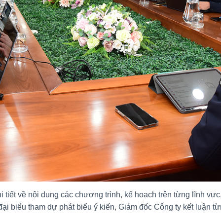
hi tiết về nội dung các chương trình, kế hoạch trên từng lĩnh v
đại biểu tham dự phát biểu ý kiến, Giám đốc Công ty kết luận từ