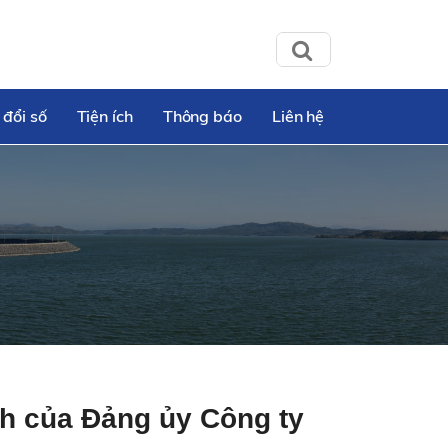
 đổi số
Tiện ích
Thông báo
Liên hệ
ch của Đảng ủy Công ty