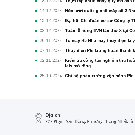
18-12-2024
Thực tập chữa cháy quy mô cấp tỉ
14-12-2024
Hòa lưới quốc gia tổ máy số 2 Nh
13-12-2024
Đại hội Chi đoàn cơ sở Công ty T
02-12-2024
Tuần lễ hồng EVN lần thứ X tại Cô
26-11-2024
Tổ máy H5 Nhà máy thủy điện Ial
07-11-2024
Thủy điện Pleikrông hoàn thành 
02-11-2024
Kiểm tra công tác nghiệm thu ho
Ialy mở rộng
25-10-2024
Chi bộ phân xưởng vận hành Plei
Địa chỉ
727 Phạm Văn Đồng, Phường Thống Nhất, tỉnh