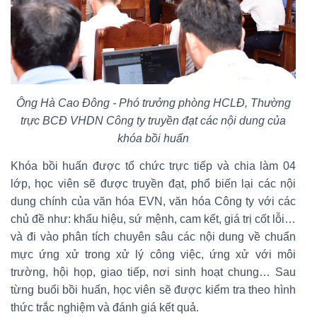
Ông Hà Cao Đông - Phó trưởng phòng HCLĐ, Thường
trực BCĐ VHDN Công ty truyền đạt các nội dung của
khóa bồi huấn
Khóa bồi huấn được tổ chức trực tiếp và chia làm 04
lớp, học viên sẽ được truyền đạt, phổ biến lại các nội
dung chính của văn hóa EVN, văn hóa Công ty với các
chủ đề như: khẩu hiệu, sứ mệnh, cam kết, giá trị cốt lỗi…
và đi vào phân tích chuyên sâu các nội dung về chuẩn
mực ứng xử trong xử lý công việc, ứng xử với môi
trường, hội họp, giao tiếp, nơi sinh hoạt chung… Sau
từng buổi bồi huấn, học viên sẽ được kiểm tra theo hình
thức trắc nghiệm và đánh giá kết quả.