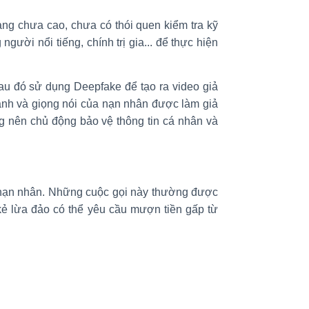
ạng chưa cao, chưa có thói quen kiểm tra kỹ
gười nổi tiếng, chính trị gia... để thực hiện
au đó sử dụng Deepfake để tạo ra video giả
ảnh và giọng nói của nạn nhân được làm giả
g nên chủ động bảo vệ thông tin cá nhân và
a nạn nhân. Những cuộc gọi này thường được
 kẻ lừa đảo có thể yêu cầu mượn tiền gấp từ