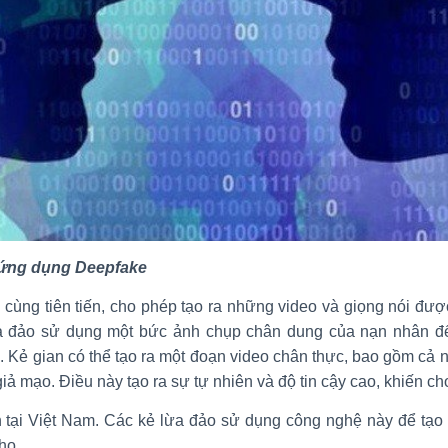
i ứng dụng Deepfake
 cùng tiên tiến, cho phép tạo ra những video và giọng nói đượ
ừa đảo sử dụng một bức ảnh chụp chân dung của nạn nhân để
 Kẻ gian có thể tạo ra một đoạn video chân thực, bao gồm cả n
iả mạo. Điều này tạo ra sự tự nhiên và độ tin cậy cao, khiến c
 tại Việt Nam. Các kẻ lừa đảo sử dụng công nghệ này để tạo 
họ.