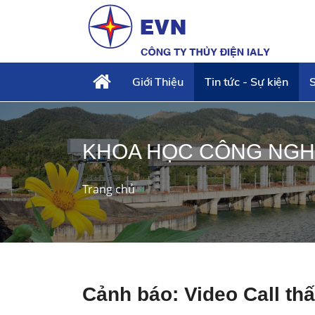
Giới Thiệu
Tin tức - Sự kiện
S
KHOA HỌC CÔNG NG
Trang chủ
Cảnh báo: Video Call th