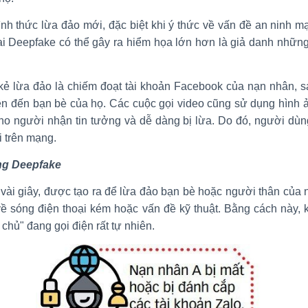
ình thức lừa đảo mới, đặc biệt khi ý thức về vấn đề an ninh m
ai Deepfake có thể gây ra hiểm họa lớn hơn là giả danh những n
kẻ lừa đảo là chiếm đoạt tài khoản Facebook của nạn nhân, s
n đến bạn bè của họ. Các cuộc gọi video cũng sử dụng hình 
cho người nhận tin tưởng và dễ dàng bị lừa. Do đó, người dùn
i trên mạng.
ụng Deepfake
 vài giây, được tạo ra để lừa đảo bạn bè hoặc người thân củ
về sóng điện thoại kém hoặc vấn đề kỹ thuật. Bằng cách này,
chủ" đang gọi điện rất tự nhiên.