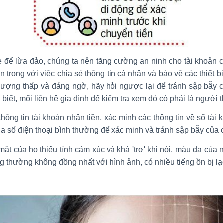
 để lừa đảo, chúng ta nên tăng cường an ninh cho tài khoản
cẩn trọng với việc chia sẻ thông tin cá nhân và bảo vệ các thiết
 lượng thấp và đáng ngờ, hãy hỏi ngược lại để tránh sập bẫy
 biết, mối liên hệ gia đình để kiểm tra xem đó có phải là người
hông tin tài khoản nhận tiền, xác minh các thông tin về số tài
a số điện thoại bình thường để xác minh và tránh sập bẫy của c
ặt của họ thiếu tính cảm xúc và khá 'trơ' khi nói, màu da của 
g thường không đồng nhất với hình ảnh, có nhiều tiếng ồn bị lạc 