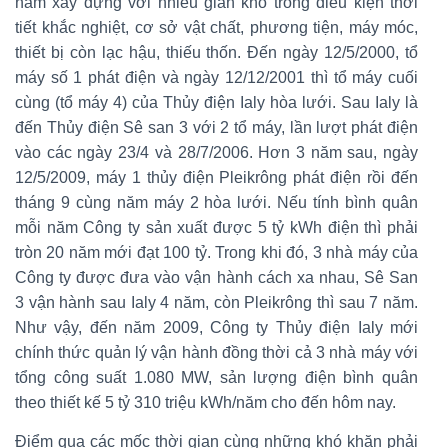
năm xây dựng với nhiều gian khổ trong điều kiện thời
tiết khắc nghiệt, cơ sở vật chất, phương tiện, máy móc,
thiết bị còn lạc hậu, thiếu thốn. Đến ngày 12/5/2000, tổ
máy số 1 phát điện và ngày 12/12/2001 thì tổ máy cuối
cùng (tổ máy 4) của Thủy điện Ialy hòa lưới. Sau Ialy là
đến Thủy điện Sê san 3 với 2 tổ máy, lần lượt phát điện
vào các ngày 23/4 và 28/7/2006. Hơn 3 năm sau, ngày
12/5/2009, máy 1 thủy điện Pleikrông phát điện rồi đến
tháng 9 cùng năm máy 2 hòa lưới. Nếu tính bình quân
mỗi năm Công ty sản xuất được 5 tỷ kWh điện thì phải
tròn 20 năm mới đạt 100 tỷ. Trong khi đó, 3 nhà máy của
Công ty được đưa vào vận hành cách xa nhau, Sê San
3 vận hành sau Ialy 4 năm, còn Pleikrông thì sau 7 năm.
Như vậy, đến năm 2009, Công ty Thủy điện Ialy mới
chính thức quản lý vận hành đồng thời cả 3 nhà máy với
tổng công suất 1.080 MW, sản lượng điện bình quân
theo thiết kế 5 tỷ 310 triệu kWh/năm cho đến hôm nay.
Điểm qua các mốc thời gian cùng những khó khăn phải