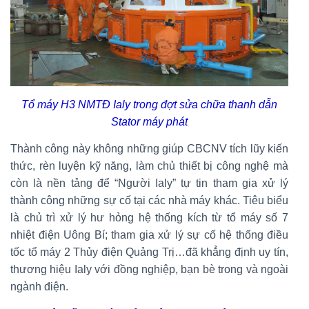
Tổ máy H3 NMTĐ Ialy trong đợt sửa chữa thanh dẫn
Stator máy phát
Thành công này không những giúp CBCNV tích lũy kiến
thức, rèn luyện kỹ năng, làm chủ thiết bị công nghệ mà
còn là nền tảng để “Người Ialy” tự tin tham gia xử lý
thành công những sự cố tại các nhà máy khác. Tiêu biểu
là chủ trì xử lý hư hỏng hệ thống kích từ tổ máy số 7
nhiệt điện Uông Bí; tham gia xử lý sự cố hệ thống điều
tốc tổ máy 2 Thủy điện Quảng Trị…đã khẳng định uy tín,
thương hiệu Ialy với đồng nghiệp, bạn bè trong và ngoài
ngành điện.