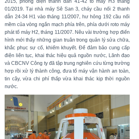
2015, phóng điện thanh dẫn 41-42 tổ máy H3 tháng
01/2019. Tại nhà máy Sê San 3, cháy cầu nối 2 thanh
dẫn 24-34 H1 vào tháng 11/2007, hư hỏng 192 cầu nối
mềm của vòng ngắn mạch phía trên, phía dưới roto máy
phát tổ máy H2, tháng 11/2007. Nêu vài trường hợp điển
hình mới thấy những gian truân trong quản lý sửa chữa,
khắc phục sự cố, khiếm khuyết. Để đảm bảo cung cấp
điện liên tục, khai thác hiệu quả nguồn nước, Lãnh đạo
và CBCNV Công ty đã tập trung nghiên cứu từng trường
hợp rồi xử lý thành công, đưa tổ máy vận hành an toàn,
tin cậy, vừa chi phí thấp vừa khai thác kịp thời nguồn
nước.