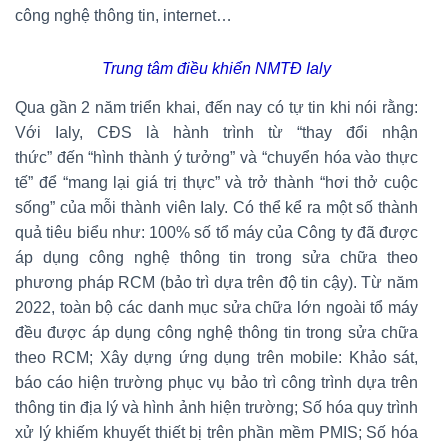
công nghệ thông tin, internet…
Trung tâm điều khiển NMTĐ Ialy
Qua gần 2 năm triển khai, đến nay có tự tin khi nói rằng:
Với Ialy, CĐS là hành trình từ “thay đổi nhận
thức” đến “hình thành ý tưởng” và “chuyển hóa vào thực
tế” để “mang lại giá trị thực” và trở thành “hơi thở cuộc
sống” của mỗi thành viên Ialy. Có thể kể ra một số thành
quả tiêu biểu như: 100% số tổ máy của Công ty đã được
áp dụng công nghệ thông tin trong sửa chữa theo
phương pháp RCM (bảo trì dựa trên độ tin cậy). Từ năm
2022, toàn bộ các danh mục sửa chữa lớn ngoài tổ máy
đều được áp dụng công nghệ thông tin trong sửa chữa
theo RCM; Xây dựng ứng dụng trên mobile: Khảo sát,
báo cáo hiện trường phục vụ bảo trì công trình dựa trên
thông tin địa lý và hình ảnh hiện trường; Số hóa quy trình
xử lý khiếm khuyết thiết bị trên phần mềm PMIS; Số hóa