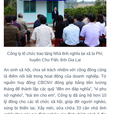
Công ty tổ chức trao tặng Nhà tình nghĩa tại xã Ia Phí,
huyện Chư Păh, tỉnh Gia Lai
An sinh xã hội, chia sẻ trách nhiệm với cộng đồng cũng
là điểm nổi bật trong hoạt động của doanh nghiệp. Từ
nguồn huy động CBCNV đóng góp bằng tiền lương
tháng để thành lập các quỹ “đền ơn đáp nghĩa”, “vì phụ
nữ nghèo”, “trái tim cho em”, Công ty đã ủng hộ hơn 10
tỷ đồng cho các tổ chức xã hội, giúp đỡ người nghèo,
vùng bị thiên tai; Xây mới, sửa chữa 33 căn nhà tình