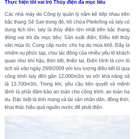
Thực hiện tốt vai trò Thủy điện đa mục tiêu
Các nhà máy do Công ty quản lý nằm kế tiếp nhau trên
bậc thang Sê San trong đó, hồ chứa Pleikrông và Ialy có
dung tích lớn. Ialy là thủy điện lớn nhất trên bậc thang
đóng vai trò đa mục tiêu: Sản xuất điện; Điều tiết thủy
văn mùa lũ; Cung cấp nước cho hạ du mùa khô. Đây là
nhiệm vụ phức tạp, chịu tác động của nhiều yếu tố khách
quan như khí hậu, thời tiết, thiên tai. Điển hình là cơn lũ
lịch sử vào ngày 29/9/2009 với lưu lượng điều tiết lũ qua
công trình Ialy đến gần 12.000m3/s so với khả năng xả
là 13.700m3/s. Trong khi, yêu cầu tiên quyết và mệnh
lệnh là phải đảm bảo an toàn cho công trình, an toàn hạ
du. Đặc biệt là tính mạng và tài sản nhân dân, đồng thời,
khai thác hiệu quả nguồn nước để phát điện.