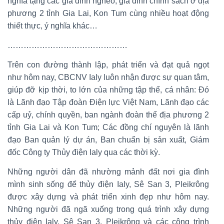
nghĩa tặng các gia đình nghèo, gia đình chính sách ở địa
phương 2 tỉnh Gia Lai, Kon Tum cùng nhiều hoạt động
thiết thực, ý nghĩa khác…
………………………………………
Trên con đường thành lập, phát triển và đạt quả ngọt
như hôm nay, CBCNV Ialy luôn nhận được sự quan tâm,
giúp đỡ kịp thời, to lớn của những tập thể, cá nhân: Đó
là Lãnh đạo Tập đoàn Điện lực Việt Nam, Lãnh đạo các
cấp uỷ, chính quyền, ban ngành đoàn thể địa phương 2
tỉnh Gia Lai và Kon Tum; Các đồng chí nguyên là lãnh
đạo Ban quản lý dự án, Ban chuẩn bị sản xuất, Giám
đốc Công ty Thủy điện Ialy qua các thời kỳ.
Những người dân đã nhường mảnh đất nơi gia đình
mình sinh sống để thủy điện Ialy, Sê San 3, Pleikrông
được xây dựng và phát triển xinh đẹp như hôm nay.
Những người đã ngã xuống trong quá trình xây dựng
thủy điện Ialy, Sê San 3, Pleikrông và các công trình