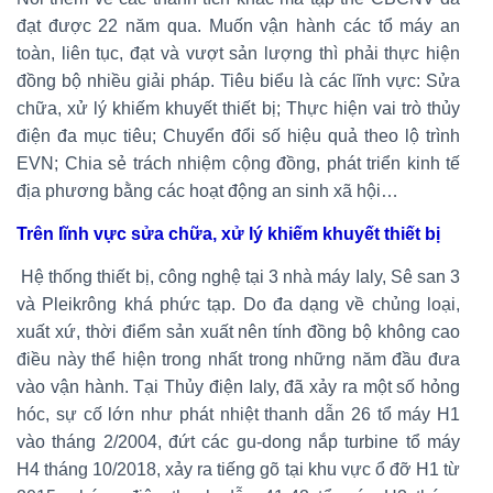
đạt được 22 năm qua. Muốn vận hành các tổ máy an
toàn, liên tục, đạt và vượt sản lượng thì phải thực hiện
đồng bộ nhiều giải pháp. Tiêu biểu là các lĩnh vực: Sửa
chữa, xử lý khiếm khuyết thiết bị; Thực hiện vai trò thủy
điện đa mục tiêu; Chuyển đổi số hiệu quả theo lộ trình
EVN; Chia sẻ trách nhiệm cộng đồng, phát triển kinh tế
địa phương bằng các hoạt động an sinh xã hội…
Trên lĩnh vực sửa chữa, xử lý khiếm khuyết thiết bị
Hệ thống thiết bị, công nghệ tại 3 nhà máy Ialy, Sê san 3
và Pleikrông khá phức tạp. Do đa dạng về chủng loại,
xuất xứ, thời điểm sản xuất nên tính đồng bộ không cao
điều này thể hiện trong nhất trong những năm đầu đưa
vào vận hành. Tại Thủy điện Ialy, đã xảy ra một số hỏng
hóc, sự cố lớn như phát nhiệt thanh dẫn 26 tổ máy H1
vào tháng 2/2004, đứt các gu-dong nắp turbine tổ máy
H4 tháng 10/2018, xảy ra tiếng gõ tại khu vực ổ đỡ H1 từ