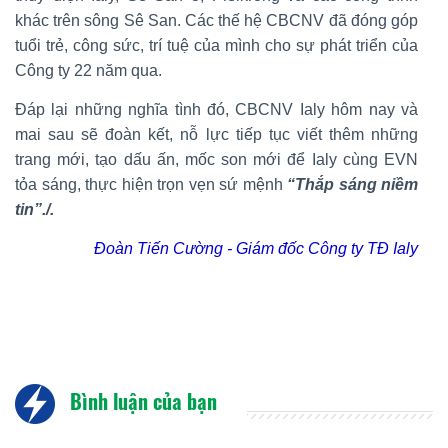
khác trên sông Sê San. Các thế hệ CBCNV đã đóng góp
tuổi trẻ, công sức, trí tuệ của mình cho sự phát triển của
Công ty 22 năm qua.
Đáp lại những nghĩa tình đó, CBCNV Ialy hôm nay và
mai sau sẽ đoàn kết, nỗ lực tiếp tục viết thêm những
trang mới, tạo dấu ấn, mốc son mới để Ialy cùng EVN
tỏa sáng, thực hiện trọn vẹn sứ mệnh
“Thắp sáng niềm
tin”./.
Đoàn Tiến Cường - Giám đốc Công ty TĐ Ialy
Bình luận của bạn