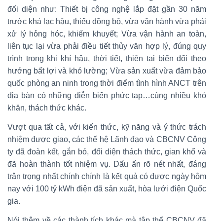
đối diện như: Thiết bị công nghệ lắp đặt gần 30 năm
trước khá lạc hậu, thiếu đồng bộ, vừa vận hành vừa phải
xử lý hỏng hóc, khiếm khuyết; Vừa vận hành an toàn,
liên tục lại vừa phải điều tiết thủy văn hợp lý, đúng quy
trình trong khi khí hậu, thời tiết, thiên tai biến đổi theo
hướng bất lợi và khó lường; Vừa sản xuất vừa đảm bảo
quốc phòng an ninh trong thời điểm tình hình ANCT trên
địa bàn có những diễn biến phức tạp…cùng nhiều khó
khăn, thách thức khác.
Vượt qua tất cả, với kiến thức, kỹ năng và ý thức trách
nhiệm được giao, các thế hệ Lãnh đạo và CBCNV Công
ty đã đoàn kết, gắn bó, đối diện thách thức, gian khổ và
đã hoàn thành tốt nhiệm vụ. Dấu ấn rõ nét nhất, đáng
trân trọng nhất chính chính là kết quả có được ngày hôm
nay với 100 tỷ kWh điện đã sản xuất, hòa lưới điện Quốc
gia.
Nói thêm về các thành tích khác mà tập thể CBCNV đã