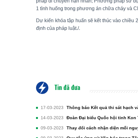
pháp di chuyển nạn nhân; Phương pháp sử dụn
1 tình huống trong phương án chữa cháy và 
Dự kiến khóa tập huấn sẽ kết thúc vào chiều 2
định của pháp luật./.
Tin đã đưa
17-03-2023
Thông báo Kết quả thi sát hạch v
14-03-2023
Đoàn Đại biểu Quốc hội tỉnh Kon 
09-03-2023
Thay đổi cách nhận diện mối nguy,
09-03-2023
Quy tắc ứng xử Văn hóa trong Tập