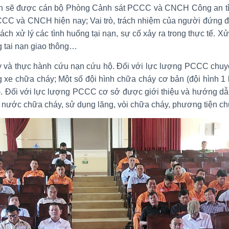
viên sẽ được cán bộ Phòng Cảnh sát PCCC và CNCH Công an tỉn
PCCC và CNCH hiện nay; Vai trò, trách nhiệm của người đứng 
 xử lý các tình huống tại nạn, sự cố xảy ra trong thực tế. Xử l
g tai nạn giao thông…
 và thực hành cứu nạn cứu hộ. Đối với lực lượng PCCC chu
 xe chữa cháy; Một số đội hình chữa cháy cơ bản (đội hình 1 lă
PG). Đối với lực lượng PCCC cơ sở được giới thiệu và hướng 
p nước chữa cháy, sử dụng lăng, vòi chữa cháy, phương tiện ch