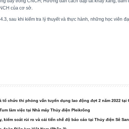
g dây trong CNCH; Hướng dẫn cách dập tắt khay xăng, đám cháy
CNCH của cơ sở.
4.3, sau khi kiểm tra lý thuyết và thực hành, những học viên 
M. Đức
à tổ chức thi phỏng vấn tuyển dụng lao động đợt 2 năm 2022 tại 
Tum làm việc tại Nhà máy Thủy điện Pleikrông
 kiểm soát rủi ro và cải tiến chế độ báo cáo tại Thủy điện Sê San
 đoàn Điện lực Việt Nam (Phần 3)