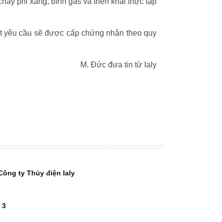
 phi xăng, bình gas và triển khai thực tập
đạt yêu cầu sẽ được cấp chứng nhận theo quy
 đưa tin từ Ialy
Công ty Thủy điện Ialy
 3