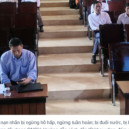
 nhân bị ngừng hô hấp, ngừng tuần hoàn; bị đuối nước, bị