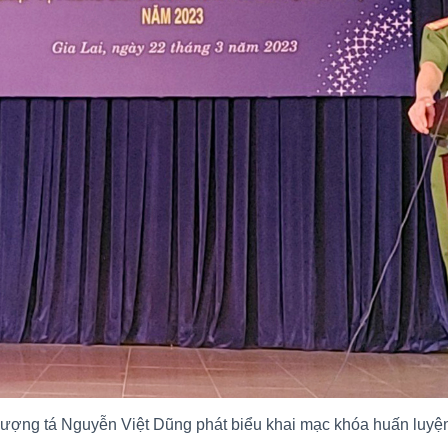
ượng tá Nguyễn Việt Dũng phát biểu khai mạc khóa huấn luyệ