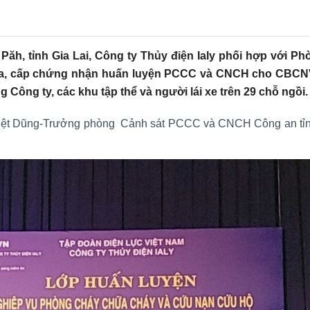
Chư Păh, tỉnh Gia Lai, Công ty Thủy điện Ialy phối hợp vớ
ra, cấp chứng nhận huấn luyện PCCC và CNCH cho CBCNV
g Công ty, các khu tập thể và người lái xe trên 29 chỗ ngồi.
iệt Dũng-Trưởng phòng Cảnh sát PCCC và CNCH Công an tỉnh