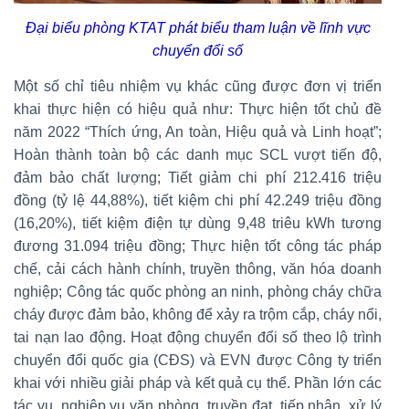
Đại biểu phòng KTAT phát biểu tham luận về lĩnh vực
chuyển đổi số
Một số chỉ tiêu nhiệm vụ khác cũng được đơn vị triển
khai thực hiện có hiệu quả như: Thực hiện tốt chủ đề
năm 2022 “Thích ứng, An toàn, Hiệu quả và Linh hoạt”;
Hoàn thành toàn bộ các danh mục SCL vượt tiến độ,
đảm bảo chất lượng; Tiết giảm chi phí 212.416 triệu
đồng (tỷ lệ 44,88%), tiết kiệm chi phí 42.249 triệu đồng
(16,20%), tiết kiệm điện tự dùng 9,48 triêu kWh tương
đương 31.094 triệu đồng; Thực hiện tốt công tác pháp
chế, cải cách hành chính, truyền thông, văn hóa doanh
nghiệp; Công tác quốc phòng an ninh, phòng cháy chữa
cháy được đảm bảo, không để xảy ra trộm cắp, cháy nổi,
tai nạn lao động. Hoạt động chuyển đổi số theo lộ trình
chuyển đổi quốc gia (CĐS) và EVN được Công ty triển
khai với nhiều giải pháp và kết quả cụ thể. Phần lớn các
tác vụ, nghiệp vụ văn phòng, truyền đạt, tiếp nhận, xử lý